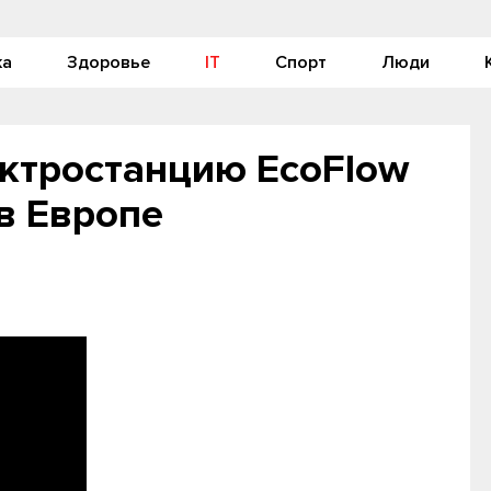
ка
Здоровье
IT
Спорт
Люди
ектростанцию EcoFlow
в Европе