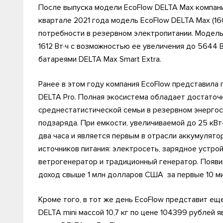
После выпуска модели EcoFlow DELTA Max компани
квартале 2021 года модель EcoFlow DELTA Max (1
потребности в резервном электропитании. Модель
1612 Вт·ч с возможностью ее увеличения до 5644 
батареями DELTA Max Smart Extra.
Ранее в этом году компания EcoFlow представила
DELTA Pro. Полная экосистема обладает достато
среднестатистической семьи в резервном энергос
подзаряда. При емкости, увеличиваемой до 25 кВт
два часа и является первым в отрасли аккумулят
источников питания: электросеть, зарядное устро
ветрогенератор и традиционный генератор. Появив
доход свыше 1 млн долларов США за первые 10 ми
Кроме того, в тот же день EcoFlow представит ещ
DELTA mini массой 10,7 кг по цене 104399 рублей