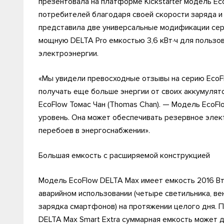
презентовала на платформе Kickstarter модель Ec
потребителей благодаря своей скорости заряда и
представила две универсальные модификации сери
мощную DELTA Pro емкостью 3,6 кВт·ч для пользо
электроэнергии.
«Мы увидели превосходные отзывы на серию EcoFl
получать еще больше энергии от своих аккумуля
EcoFlow Томас Чан (Thomas Chan). — Модель EcoF
уровень. Она может обеспечивать резервное элек
перебоев в энергоснабжении».
Большая емкость с расширяемой конструкцией
Модель EcoFlow DELTA Max имеет емкость 2016 Вт
аварийном использовании (четыре светильника, ве
зарядка смартфонов) на протяжении целого дня. 
DELTA Max Smart Extra суммарная емкость может д