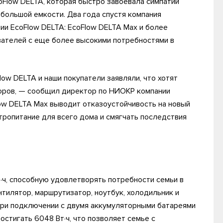
oFlow DELTA, которая быстро завоевала симпатии
 большой емкости. Два года спустя компания
и EcoFlow DELTA: EcoFlow DELTA Max и более
вателей с еще более высокими потребностями в
ow DELTA и наши покупатели заявляли, что хотят
торов, — сообщил директор по НИОКР компании
low DELTA Max выводит отказоустойчивость на новый
тропитание для всего дома и смягчать последствия
·ч, способную удовлетворять потребности семьи в
нтилятор, маршрутизатор, ноутбук, холодильник и
При подключении с двумя аккумуляторными батареями
остигать 6048 Вт·ч, что позволяет семье с