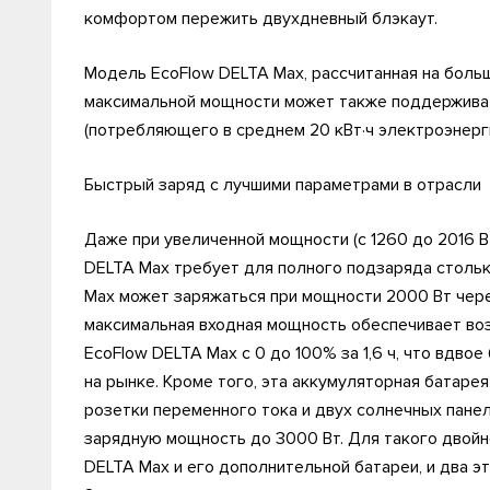
комфортом пережить двухдневный блэкаут.
Модель EcoFlow DELTA Max, рассчитанная на больш
максимальной мощности может также поддержива
(потребляющего в среднем 20 кВт·ч электроэнерги
Быстрый заряд с лучшими параметрами в отрасли
Даже при увеличенной мощности (с 1260 до 2016 В
DELTA Max требует для полного подзаряда столько
Max может заряжаться при мощности 2000 Вт чере
максимальная входная мощность обеспечивает во
EcoFlow DELTA Max с 0 до 100% за 1,6 ч, что вдво
на рынке. Кроме того, эта аккумуляторная батаре
розетки переменного тока и двух солнечных пане
зарядную мощность до 3000 Вт. Для такого двой
DELTA Max и его дополнительной батареи, и два 