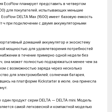
я EcoFlow планирует представить в четвертом
600) для покупателей, испытывающих меньшие
 EcoFlow DELTA Max (1600) имеет базовую емкость
Вт·ч при подключении с двумя аккумуляторными
 портативный домашний аккумулятор и экосистему
чной мощностью для удовлетворения потребностей
набжении в течение примерно одной недели без
·ч, она может полностью подзаряжаться менее чем за
ором с возможностью заряда через несколько
йство для электромобилей, солнечная батарея,
шись на платформе Kickstarter в июле, она принесла
нут.
е один продукт серии DELTA — DELTA mini. Модель
 является самой легковесной и компактной моделью