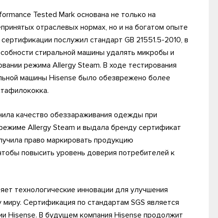
ormance Tested Mark основана не только на
ринятых отраслевых нормах, но и на богатом опыте
сертификации послужил стандарт GB 21551.5-2010, в
особности стиральной машины удалять микробы и
вании режима Allergy Steam. В ходе тестирования
альной машины Hisense было обезврежено более
стафилококка.
енила качество обеззараживания одежды при
 режиме Allergy Steam и выдала бренду сертификат
олучила право маркировать продукцию
чтобы повысить уровень доверия потребителей к
ряет технологические инновации для улучшения
у миру. Сертификация по стандартам SGS является
ии Hisense. В будущем компания Hisense продолжит