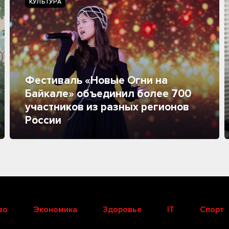
КУЛЬТУРА
Фестиваль «Новые Огни на
Байкале» объединил более 700
участников из разных регионов
России
во
Экономика
Здоровье
IT
Спорт