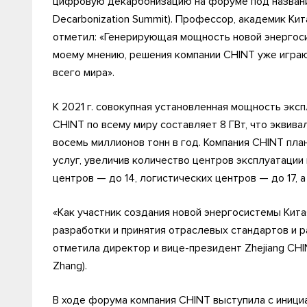
цифровую декарбонизацию на форуме под название
Decarbonization Summit). Профессор, академик Ки
отметил: «Генерирующая мощность новой энергоси
моему мнению, решения компании CHINT уже играют
всего мира».
К 2021 г. совокупная установленная мощность эк
CHINT по всему миру составляет 8 ГВт, что экви
восемь миллионов тонн в год. Компания CHINT пл
услуг, увеличив количество центров эксплуатаци
центров — до 14, логистических центров — до 17, 
«Как участник создания новой энергосистемы Кита
разработки и принятия отраслевых стандартов и р
отметила директор и вице-президент Zhejiang CHINT
Zhang).
В ходе форума компания CHINT выступила с иниц