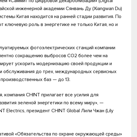
м «Саммит по цифровой декарбонизации» (Digital
тайской инженерной академии Сянвань Ду (Xiangwan Du)
стемы Китая находится на ранней стадии развития. По
 ключевую роль в энергетике не только Китая, но и
сплуатируемых фотоэлектрических станций компании
валентно сокращению выбросов CO2 более чем на
анирует ускорить модернизацию своей продукции и
и и обслуживания до трех, международных сервисных
а производственных баз — до 13.
я, компания CHINT прилагает все усилия для
азвития зеленой энергетики по всему миру», —
 Electrics, президент CHINT Global Лили Чжан (Lily
иативой «Обязательства по охране окружающей среды»