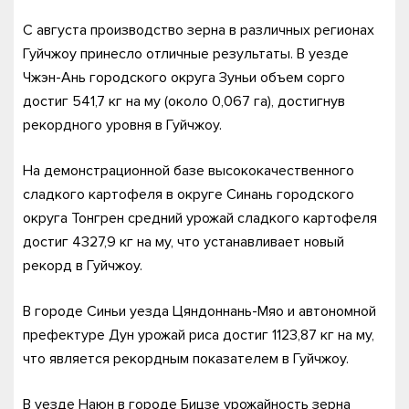
С августа производство зерна в различных регионах
Гуйчжоу принесло отличные результаты. В уезде
Чжэн-Ань городского округа Зуньи объем сорго
достиг 541,7 кг на му (около 0,067 га), достигнув
рекордного уровня в Гуйчжоу.
На демонстрационной базе высококачественного
сладкого картофеля в округе Синань городского
округа Тонгрен средний урожай сладкого картофеля
достиг 4327,9 кг на му, что устанавливает новый
рекорд в Гуйчжоу.
В городе Синьи уезда Цяндоннань-Мяо и автономной
префектуре Дун урожай риса достиг 1123,87 кг на му,
что является рекордным показателем в Гуйчжоу.
В уезде Наюн в городе Бицзе урожайность зерна