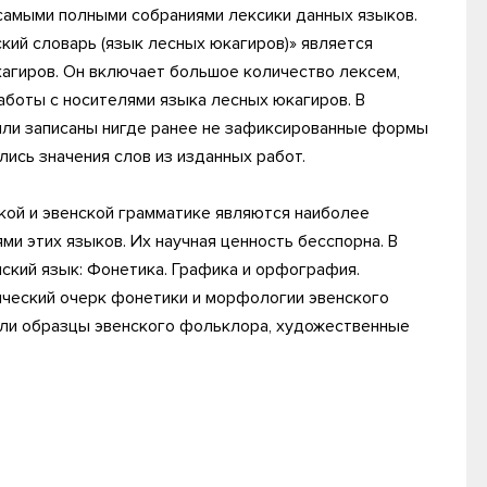
самыми полными собраниями лексики данных языков.
кий словарь (язык лесных юкагиров)» является
агиров. Он включает большое количество лексем,
работы с носителями языка лесных юкагиров. В
ыли записаны нигде ранее не зафиксированные формы
лись значения слов из изданных работ.
кой и эвенской грамматике являются наиболее
и этих языков. Их научная ценность бесспорна. В
нский язык: Фонетика. Графика и орфография.
ческий очерк фонетики и морфологии эвенского
или образцы эвенского фольклора, художественные