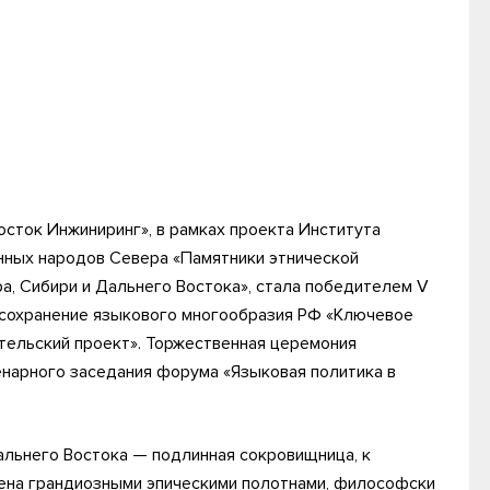
осток Инжиниринг», в рамках проекта Института
нных народов Севера «Памятники этнической
, Сибири и Дальнего Востока», стала победителем V
 сохранение языкового многообразия РФ «Ключевое
ательский проект». Торжественная церемония
нарного заседания форума «Языковая политика в
альнего Востока — подлинная сокровищница, к
лена грандиозными эпическими полотнами, философски