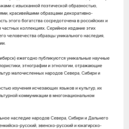
ками с изысканной поэтической образностью,
ями, красивейшими образцами декоративно-
асть этого богатства сосредоточена в российских и
и частных коллекциях. Серийное издание этих
его человечества образцы уникального наследия,
ии.
осибирск) ежегодно публикуются уникальные научные
лористики, этнографии и этнологии, отражающие
льтур малочисленных народов Севера, Сибири и
стью изучения исчезающих языков и культур, их
ультурной коммуникации в многонациональном
льное наследие народов Севера, Сибири и Дальнего
нкийско-русский, эвенско-русский и юкагирско-