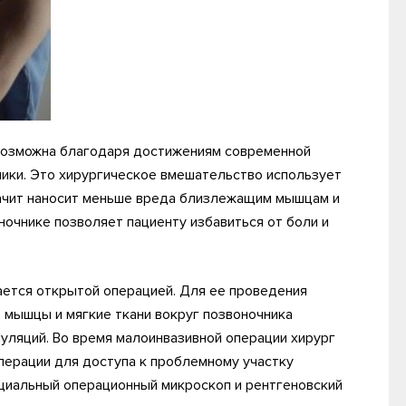
 возможна благодаря достижениям современной
ики. Это хирургическое вмешательство использует
начит наносит меньше вреда близлежащим мышцам и
ночнике позволяет пациенту избавиться от боли и
ается открытой операцией. Для ее проведения
о мышцы и мягкие ткани вокруг позвоночника
ляций. Во время малоинвазивной операции хирург
операции для доступа к проблемному участку
ециальный операционный микроскоп и рентгеновский