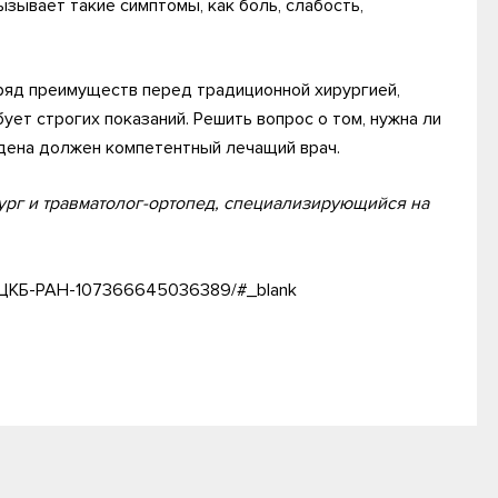
ызывает такие симптомы, как боль, слабость,
ряд преимуществ перед традиционной хирургией,
ет строгих показаний. Решить вопрос о том, нужна ли
дена должен компетентный лечащий врач.
рург и травматолог-ортопед, специализирующийся на
и-ЦКБ-РАН-107366645036389/#_blank