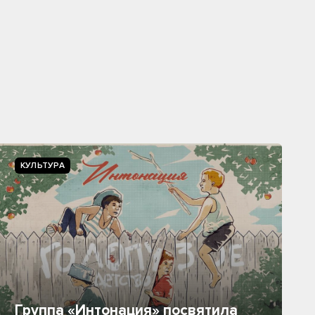
КУЛЬТУРА
Группа «Интонация» посвятила