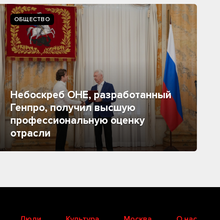
ОБЩЕСТВО
Небоскреб ОНЕ, разработанный
Генпро, получил высшую
профессиональную оценку
отрасли
Люди
Культура
Москва
О нас