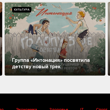
КУЛЬТУРА
Группа «Интонация» посвятила
детству новый трек
во
Экономика
Здоровье
IT
Спорт