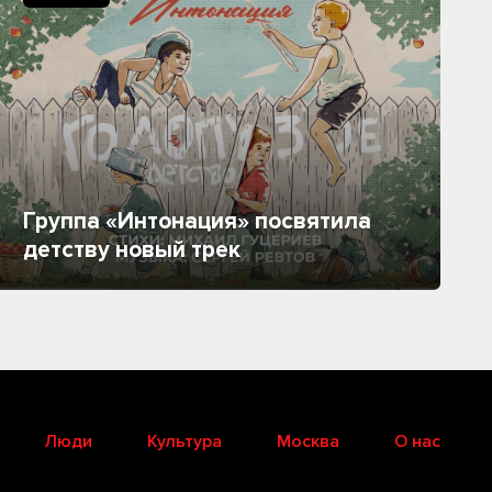
Группа «Интонация» посвятила
детству новый трек
Люди
Культура
Москва
О нас