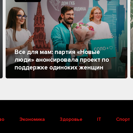
Все для мам: партия «Новые
люди» анонсировала проект по
поддержке одиноких женщин
во
Экономика
Здоровье
IT
Спорт