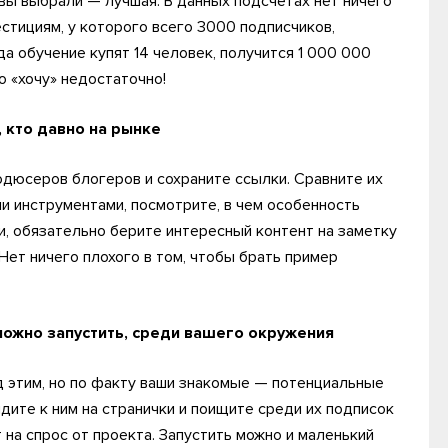
вы выбрали — лучшая. В данных подсчетах нет ничего
естициям, у которого всего 3000 подписчиков,
а обучение купят 14 человек, получится 1 000 000
о «хочу» недостаточно!
 кто давно на рынке
одюсеров блогеров и сохраните ссылки. Сравните их
и инструментами, посмотрите, в чем особенность
ми, обязательно берите интересный контент на заметку
 Нет ничего плохого в том, чтобы брать пример
 можно запустить, среди вашего окружения
д этим, но по факту ваши знакомые — потенциальные
йдите к ним на странички и поищите среди их подписок
 на спрос от проекта. Запустить можно и маленький