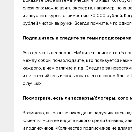
докажите себе математически, что ниша, которую 
сложного: можно взять эксперта, например, по инв
и запустить курсы стоимостью 70 000 рублей. Когд
рублей чистой выручки. Всегда помните, что одног
Подпишитесь и следите за теми продюсерами,
Это сделать несложно. Найдите в поиске топ 5 пр
между собой, понаблюдайте, кто пользуется каким
каждого, в чем отличие и т.д. Следите за новостя
и не стесняйтесь использовать его в своем блоге.
с лучших!
Посмотрите, есть ли эксперты/блогеры, кого
Возможно, вы раньше никогда не задумывались на
клиенты. Если не видите никого среди близких, за
и подписчиков. «Количество подписчиков не влияет