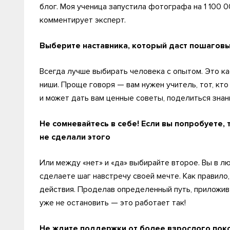
блог. Моя ученица запустила фотографа на 1 100 0
комментирует эксперт.
Выберите наставника, который даст пошаговы
Всегда лучше выбирать человека с опытом. Это ка
ниши. Проще говоря — вам нужен учитель, тот, кт
и может дать вам ценные советы, поделиться знан
Не сомневайтесь в себе! Если вы попробуете,
не сделали этого
Или между «нет» и «да» выбирайте второе. Вы в лю
сделаете шаг навстречу своей мечте. Как правило
действия. Проделав определенный путь, приложив 
уже не остановить — это работает так!
Не ждите поддержки от более взрослого покол