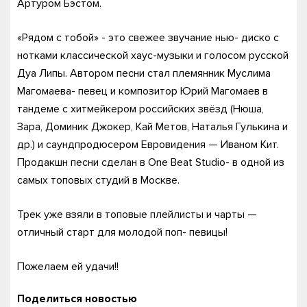
Артуром Бэстом.
«Рядом с тобой» -​ это свежее звучание нью- диско с
нотками классической хаус-музыки и голосом русской
Дуа Липы. Автором песни стал племянник Муслима
Магомаева- певец и композитор Юрий Магомаев в
тандеме с хитмейкером российских звёзд (Нюша,
Зара, Доминик Джокер, Кай Метов, Наталья Гулькина​ и​
др.)​ и​ саундпродюсером Евровидения —​ Иваном Кит.
Продакшн песни сделан в One Beat Studio- в одной из
самых топовых студий в Москве.
Трек уже взяли в топовые плейлисты и чарты​ —
отличный старт для молодой поп- певицы!
Пожелаем ей удачи!!
Поделиться новостью