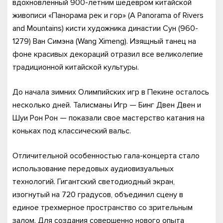
вдохновленный 900-летним шедевром китайской
живописи «Панорама рек и гор» (A Panorama of Rivers
and Mountains) кисти художника династии Сун (960-
1279) Ван Симэна (Wang Ximeng). Изящный танец на
фоне красивых декораций отразил все великолепие
традиционной китайской культуры.
До начала зимних Олимпийских игр в Пекине осталось
несколько дней. Талисманы Игр — Бинг Двен Двен и
Шуи Рон Рон — показали свое мастерство катания на
коньках под классический вальс.
Отличительной особенностью гала-концерта стало
использование передовых аудиовизуальных
технологий. Гигантский светодиодный экран,
изогнутый на 720 градусов, объединил сцену в
единое трехмерное пространство со зрительным
залом. Для создания совершенно нового опыта