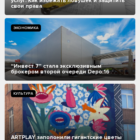
услуг: Как избежать ловушек и защитить
свои права
ЭКОНОМИКА
“Инвест 7” стала эксклюзивным
брокером второй очереди Depo:16
КУЛЬТУРА
ARTPLAY заполонили гигантские цветы