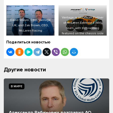
Vantage is an Officer Partner
David Shayer, CEO, Vantage
of McLaren Extreme E (MX)
UK, and Zak Brown, CEO,
team, with its branding
McLaren Racing
featured on the chassis side
and roof of the race car.
Поделиться новостью
Другие новости
В МИРЕ
Александр Рабинович возглавил АО