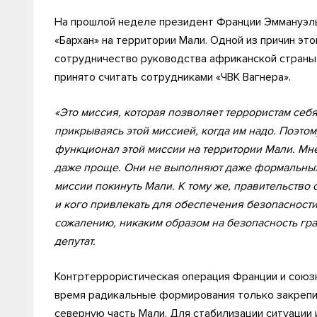
На прошлой неделе президент Франции Эммануэль
«Бархан» на территории Мали. Одной из причин эт
сотрудничество руководства африканской страны 
принято считать сотрудниками «ЧВК Вагнера».
«Это миссия, которая позволяет террористам себ
прикрываясь этой миссией, когда им надо. Поэтом
функционал этой миссии на территории Мали. Мне 
даже проще. Они не выполняют даже формальных 
миссии покинуть Мали. К тому же, правительство 
и кого привлекать для обеспечения безопасности
сожалению, никаким образом на безопасность гра
депутат.
Контртеррористическая операция Франции и союзни
время радикальные формирования только закрепил
северную часть Мали. Для стабилизации ситуации 