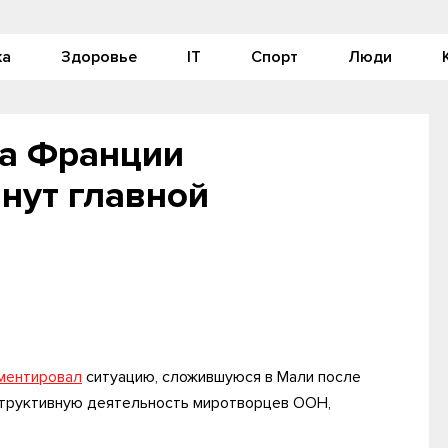
ка
Здоровье
IT
Спорт
Люди
да Франции
нут главной
ментировал
ситуацию, сложившуюся в Мали после
структивную деятельность миротворцев ООН,