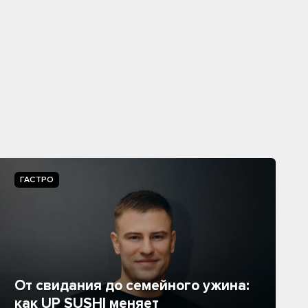
ГАСТРО
От свидания до семейного ужина:
как UP SUSHI меняет