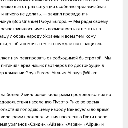
днако в этот раз ситуация особенно чрезвычайная,
 и ничего не делать, — заявил президент и
ануэ (Bob Unanue) | Goya Europa. — Мы рады своему
осчастливилось иметь возможность ответить на
нашу любовь народу Украины и всем тем, кому
ти, чтобы помочь тем, кто нуждается в защите».
оляет нам реагировать с необходимой быстротой. Мы
 питания через наших партнеров по дистрибуции в
р компании Goya Europa Уильям Унануэ (William
ала более 2 миллионов килограмм продовольствия во
родовольствия населению Пуэрто-Рико во время
овольствия голодающему народу Венесуэлы во время
 килограмм продовольствия населению Гаити после
мя ураганов «Сэнди», «Айзек», «Харви», «Айрин» и