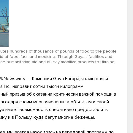
ibutes hundreds of thousands of pounds of food to the people
 aid of food, fuel, and medicine. Through Goya’s facilities and
ide humanitarian aid and quickly mobilize products to Ukraine
PRNewswire/ — Компания Goya Europa, являющаяся
Inc., направит сотни тысяч килограмм
ный призыв об оказании критически важной помощи в
лагодаря своим многочисленным объектам и своей
oya имеет возможность оперативно предоставлять
ину и в Польшу, куда бегут многие беженцы.
es, мы всегда находились на передовой программ по