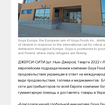
Goya Europa, the European arm of Goya Foods Inc., distr
of Ukraine in response to the international call for critical
distributors throughout Europe, Goya is positioned to prov
and Poland, where many refugees are fleeing.
ДЖЕРСИ-СИТИ (шт. Нью-Джерси), 1 марта 2022 г./
европейским подразделением компании Goya Foods 
продовольствия украинцам в ответ на международ
виде продовольствия, топлива и медикаментов. Б
сети дистрибьюторов по всей Европе компании G
гуманитарную помощь и доставлять товары в Укра
«Благодаря нашей глобальной инициативе Goya Giv