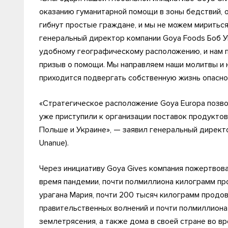
оказанию гуманитарной помощи в зоны бедствий, о
гибнут простые граждане, и мы не можем мириться
генеральный директор компании Goya Foods Боб Ун
удобному географическому расположению, и нам п
призыв о помощи. Мы направляем наши молитвы и 
приходится подвергать собственную жизнь опаснос
«Стратегическое расположение Goya Europa позв
уже приступили к организации поставок продуктов
Польше и Украине», — заявил генеральный директо
Unanue).
Через инициативу Goya Gives компания пожертвов
время пандемии, почти полмиллиона килограмм п
урагана Мария, почти 200 тысяч килограмм прод
правительственных волнений и почти полмиллиона
землетрясения, а также дома в своей стране во вре