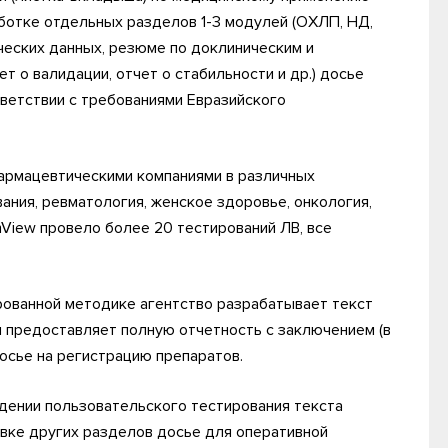
аботке отдельных разделов 1-3 модулей (ОХЛП, НД,
ческих данных, резюме по доклиническим и
ет о валидации, отчет о стабильности и др.) досье
тветствии с требованиями Евразийского
армацевтическими компаниями в различных
ания, ревматология, женское здоровье, онкология,
hView провело более 20 тестирований ЛВ, все
ированной методике агентство разрабатывает текст
и предоставляет полную отчетность с заключением (в
осье на регистрацию препаратов.
едении пользовательского тестирования текста
овке других разделов досье для оперативной