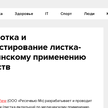
ка
Здоровье
IT
Спорт
Люди
отка и
стирование листка-
инскому применению
ств
View
(ООО «Ресечвью-М») разрабатывает и проводит
и (листка-вкладыша) по медицинскому применению