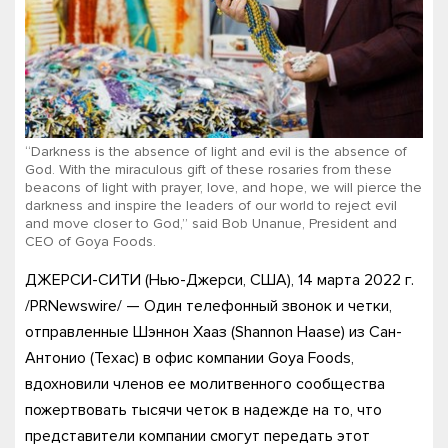
“Darkness is the absence of light and evil is the absence of
God. With the miraculous gift of these rosaries from these
beacons of light with prayer, love, and hope, we will pierce the
darkness and inspire the leaders of our world to reject evil
and move closer to God,” said Bob Unanue, President and
CEO of Goya Foods.
ДЖЕРСИ-СИТИ (Нью-Джерси, США), 14 марта 2022 г.
/PRNewswire/ — Один телефонный звонок и четки,
отправленные Шэннон Хааз (Shannon Haase) из Сан-
Антонио (Техас) в офис компании Goya Foods,
вдохновили членов ее молитвенного сообщества
пожертвовать тысячи четок в надежде на то, что
представители компании смогут передать этот