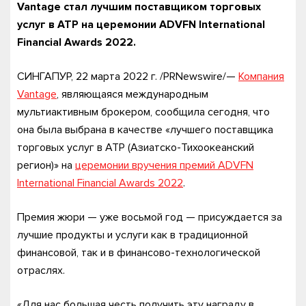
Vantage стал
лучшим
поставщиком
торговых
услуг
в
АТР
на
церемонии
ADVFN International
Financial Awards 2022.
СИНГАПУР, 22 марта 2022 г. /PRNewswire/—
Компания
Vantage
, являющаяся международным
мультиактивным брокером, сообщила сегодня, что
она была выбрана в качестве «лучшего поставщика
торговых услуг в АТР (Азиатско-Тихоокеанский
регион)» на
церемонии вручения премий ADVFN
International Financial Awards 2022
.
Премия жюри — уже восьмой год — присуждается за
лучшие продукты и услуги как в традиционной
финансовой, так и в финансово-технологической
отраслях.
«Для нас большая честь получить эту награду в