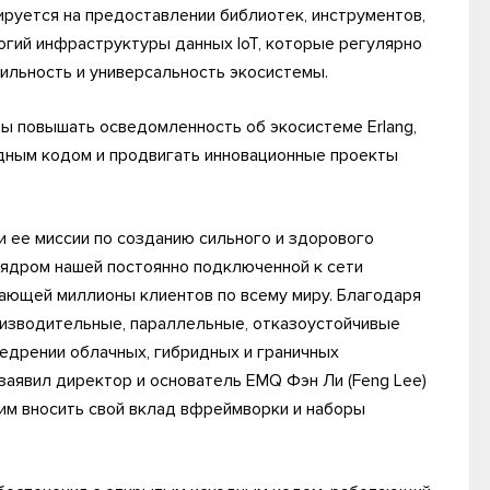
ируется на предоставлении библиотек, инструментов,
огий инфраструктуры данных IoT, которые регулярно
ильность и универсальность экосистемы.
бы повышать осведомленность об экосистеме Erlang,
дным кодом и продвигать инновационные проекты
и ее миссии по созданию сильного и здорового
я ядром нашей постоянно подключенной к сети
ающей миллионы клиентов по всему миру. Благодаря
оизводительные, параллельные, отказоустойчивые
едрении облачных, гибридных и граничных
 заявил директор и основатель EMQ Фэн Ли (Feng Lee)
жим вносить свой вклад вфреймворки и наборы