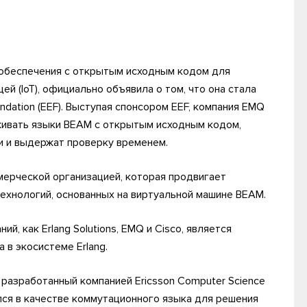
обеспечения с открытым исходным кодом для
 (IoT), официально объявила о том, что она стала
dation (EEF). Выступая спонсором EEF, компания EMQ
ивать языки BEAM с открытым исходным кодом,
 и выдержат проверку временем.
мерческой организацией, которая продвигает
их технологий, основанных на виртуальной машине BEAM.
й, как Erlang Solutions, EMQ и Cisco, является
в экосистеме Erlang.
 разработанный компанией Ericsson Computer Science
ался в качестве коммутационного языка для решения