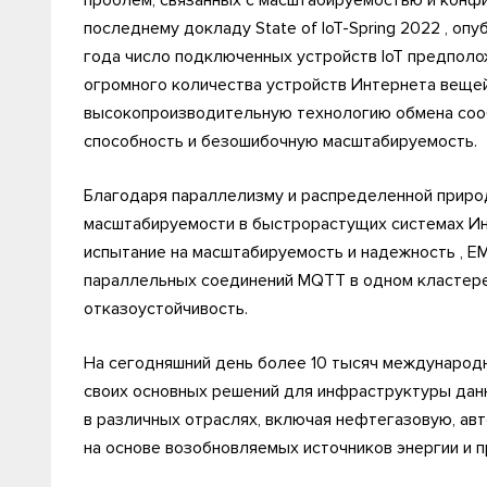
проблем, связанных с масштабируемостью и конфи
последнему докладу State of IoT-Spring 2022 , опу
года число подключенных устройств IoT предполо
огромного количества устройств Интернета вещей
высокопроизводительную технологию обмена со
способность и безошибочную масштабируемость.
Благодаря параллелизму и распределенной природ
масштабируемости в быстрорастущих системах Инт
испытание на масштабируемость и надежность , E
параллельных соединений MQTT в одном кластере,
отказоустойчивость.
На сегодняшний день более 10 тысяч международ
своих основных решений для инфраструктуры данн
в различных отраслях, включая нефтегазовую, ав
на основе возобновляемых источников энергии и 