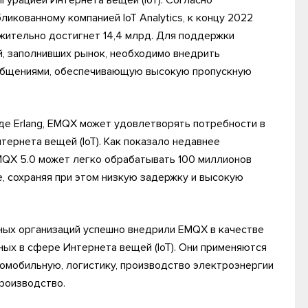
гурацией Интернета вещей (IoT). Согласно
бликованному компанией IoT Analytics, к концу 2022
жительно достигнет 14,4 млрд. Для поддержки
, заполнивших рынок, необходимо внедрить
общениями, обеспечивающую высокую пропускную
е Erlang, EMQX может удовлетворять потребности в
ернета вещей (IoT). Как показало недавнее
MQX 5.0 может легко обрабатывать 100 миллионов
 сохраняя при этом низкую задержку и высокую
ных организаций успешно внедрили EMQX в качестве
ых в сфере Интернета вещей (IoT). Они применяются
томобильную, логистику, производство электроэнергии
производство.