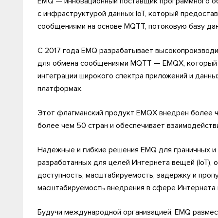
EMQ — инновационный поставщик программного о
с инфраструктурой данных IoT, который предост
сообщениями на основе MQTT, потоковую базу дан
С 2017 года EMQ разрабатывает высокопроизвод
для обмена сообщениями MQTT — EMQX, который 
интеграции широкого спектра приложений и данных
платформах.
Этот флагманский продукт EMQX внедрен более ч
более чем 50 стран и обеспечивает взаимодействи
Надежные и гибкие решения EMQ для граничных и 
разработанных для целей Интернета вещей (IoT),
доступность, масштабируемость, задержку и проп
масштабируемость внедрения в сфере Интернета в
Будучи международной организацией, EMQ размес