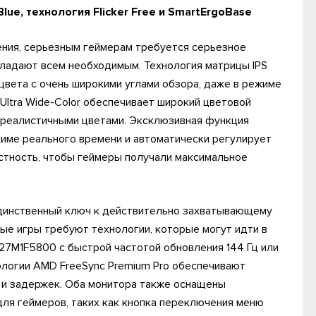
ue, технология Flicker Free и SmartErgoBase
ения, серьезным геймерам требуется серьезное
бладают всем необходимым. Технология матрицы IPS
вета с очень широкими углами обзора, даже в режиме
 Ultra Wide-Color обеспечивает широкий цветовой
 реалистичными цветами. Эксклюзивная функция
ежиме реального времени и автоматически регулирует
астность, чтобы геймеры получали максимальное
динственный ключ к действительно захватывающему
е игры требуют технологии, которые могут идти в
 27M1F5800 с быстрой частотой обновления 144 Гц или
нологии AMD FreeSync Premium Pro обеспечивают
й и задержек. Оба монитора также оснащены
ля геймеров, таких как кнопка переключения меню