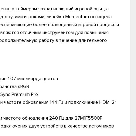
менным геймерам захватывающий игровой опыт, а
д другими игроками, линейка Momentum оснащена
еспечивающие более полноценный игровой процесс и
являются отличным инструментом для повышения
продолжительную работу в течение длительного
ие 1,07 миллиарда цветов
транства sRGB
Sync Premium Pro
и частоте обновления 144 Гц и подключение HDMI 2.1
ри частоте обновления 240 Гц для 27M1F5500P
подключения двух устройств в качестве источников