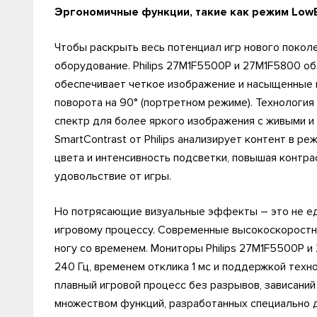
Эргономичные функции, такие как режим LowBl
Чтобы раскрыть весь потенциал игр нового покол
оборудование. Philips 27M1F5500P и 27M1F5800 о
обеспечивает четкое изображение и насыщенные ц
поворота на 90° (портретном режиме). Технология
спектр для более яркого изображения с живыми и
SmartContrast от Philips анализирует контент в р
цвета и интенсивность подсветки, повышая контр
удовольствие от игры.
Но потрясающие визуальные эффекты – это не е
игровому процессу. Современные высокоскоростны
ногу со временем. Мониторы Philips 27M1F5500P и
240 Гц, временем отклика 1 мс и поддержкой тех
плавный игровой процесс без разрывов, зависани
множеством функций, разработанных специально д