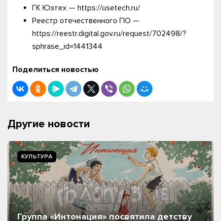
ГК Юзтех — https://usetech.ru/
Реестр отечественного ПО —
https://reestr.digital.gov.ru/request/702498/?
sphrase_id=1441344
Поделиться новостью
Другие новости
КУЛЬТУРА
Группа «Интонация» посвятила детству