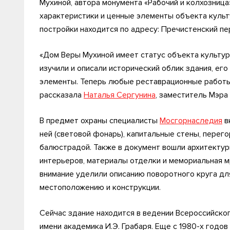
Мухиной, автора монумента «Рабочий и колхозница
характеристики и ценные элементы объекта культ
постройки находится по адресу: Пречистенский пе
«Дом Веры Мухиной имеет статус объекта культур
изучили и описали исторический облик здания, его
элементы. Теперь любые реставрационные работы 
рассказала
Наталья Сергунина
, заместитель Мэра
В предмет охраны специалисты
Мосгорнаследия
в
ней (световой фонарь), капитальные стены, перег
балюстрадой. Также в документ вошли архитекту
интерьеров, материалы отделки и мемориальная м
внимание уделили описанию поворотного круга для
местоположению и конструкции.
Сейчас здание находится в ведении Всероссийско
имени академика И.Э. Грабаря. Еще с 1980-х годо