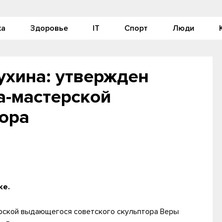
ка
Здоровье
IT
Спорт
Люди
ухина: утвержден
а-мастерской
тора
ке.
рской выдающегося советского скульптора Веры