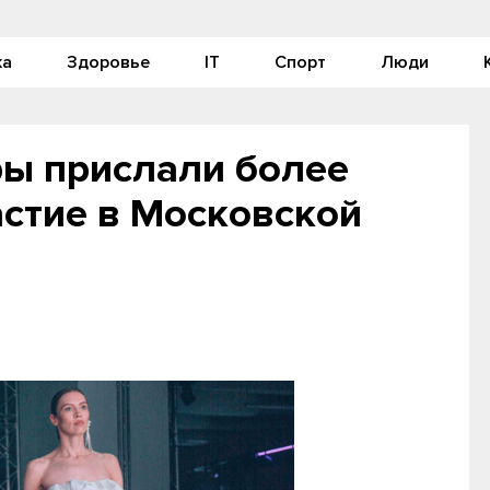
ка
Здоровье
IT
Спорт
Люди
ры прислали более
астие в Московской