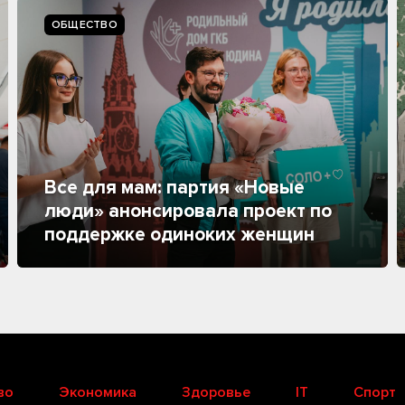
ОБЩЕСТВО
Все для мам: партия «Новые
люди» анонсировала проект по
поддержке одиноких женщин
во
Экономика
Здоровье
IT
Спорт