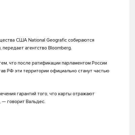
ества США National Geografic собираются
и, передает агентство Bloomberg.
тем, что после ратификации парламентом России
тав РФ эти территории официально станут частью
печения гарантий того, что карты отражают
, — говорит Вальдес.