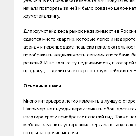
увеличить их привлекательность для покупателей
начали повторять за ней и было создано целое н
хоумстейджингу.
Для хоумстейджера рынок недвижимости в России 
сдается много квартир, которые легко и недорог
аренду и перепродажу, повысив привлекательност
преображать недвижимость легкими способами, б
решений. И не только ту недвижимость, в которой 
продажу”, — делится эксперт по хоумстейджингу Н
Основные шаги
Много интерьеров легко изменить в лучшую сторо
Например, нет нужды переклеивать обои, достаточ
квартира сразу приобретает свежий вид. Также н
мебели, заменить устаревшие зеркала в санузлах,
шторы и прочие мелочи.