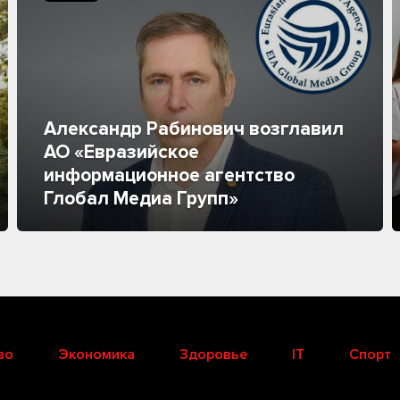
Александр Рабинович возглавил
АО «Евразийское
информационное агентство
Глобал Медиа Групп»
во
Экономика
Здоровье
IT
Спорт