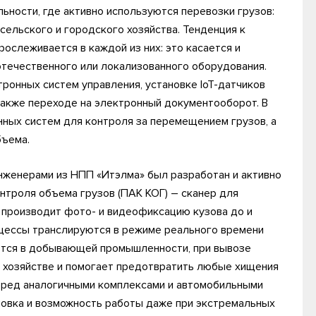
ности, где активно используются перевозки грузов:
сельского и городского хозяйства. Тенденция к
ослеживается в каждой из них: это касается и
отечественного или локализованного оборудования.
ронных систем управления, установке IoT-датчиков
 также переходе на электронный документооборот. В
нных систем для контроля за перемещением грузов, а
бъема.
нженерами из НПП «Итэлма» был разработан и активно
троля объема грузов (ПАК КОГ) – сканер для
 производит фото- и видеофиксацию кузова до и
роцессы транслируются в режиме реального времени
уется в добывающей промышленности, при вывозе
ом хозяйстве и помогает предотвратить любые хищения
еред аналогичными комплексами и автомобильными
ановка и возможность работы даже при экстремальных