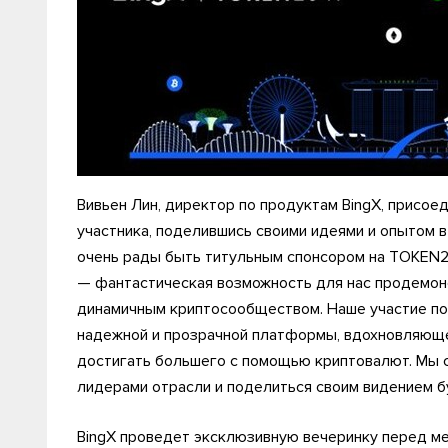
Вивьен Лин, директор по продуктам BingX, присое
участника, поделившись своими идеями и опытом 
очень рады быть титульным спонсором на TOKEN20
— фантастическая возможность для нас продемонс
динамичным криптосообществом. Наше участие п
надежной и прозрачной платформы, вдохновляюще
достигать большего с помощью криптовалют. Мы 
лидерами отрасли и поделиться своим видением 
BingX проведет эксклюзивную вечеринку перед м