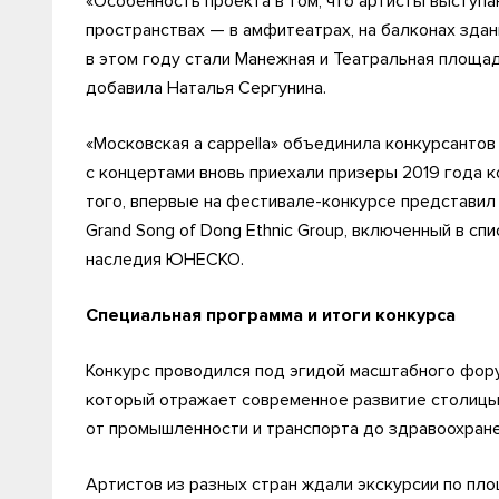
«Особенность проекта в том, что артисты выступа
пространствах — в амфитеатрах, на балконах зда
в этом году стали Манежная и Театральная площа
добавила Наталья Сергунина.
«Московская a cappella» объединила конкурсантов
с концертами вновь приехали призеры 2019 года к
того, впервые на фестивале-конкурсе представил 
Grand Song of Dong Ethnic Group, включенный в с
наследия ЮНЕСКО.
Специальная программа и итоги конкурса
Конкурс проводился под эгидой масштабного фор
который отражает современное развитие столицы
от промышленности и транспорта до здравоохранен
Артистов из разных стран ждали экскурсии по пло