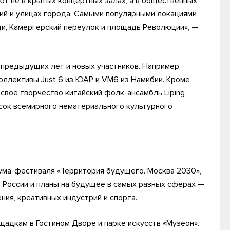
ют не в крытых концертных залах, а в общественных
ний и улицах города. Самыми популярными локациями
ди, Камергерский переулок и площадь Революции», —
 предыдущих лет и новых участников. Например,
оллективы Just 6 из ЮАР и VM6 из Намибии. Кроме
свое творчество китайский фолк-ансамбль Liping
писок всемирного нематериального культурного
ума-фестиваля «Территория будущего. Москва 2030»,
 России и планы на будущее в самых разных сферах —
ия, креативных индустрий и спорта.
щадкам в Гостином Дворе и парке искусств «Музеон».