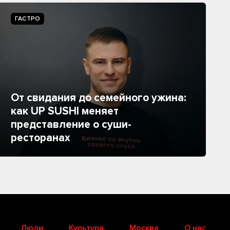
ГАСТРО
От свидания до семейного ужина:
как UP SUSHI меняет
представление о суши-
ресторанах
Люди
Культура
Москва
О нас