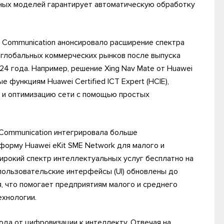
ных моделей гарантирует автоматическую обработку
a Communication анонсировало расширение спектра
 глобальных коммерческих рынков после выпуска
4 года. Например, решение Xing Nav Mate от Huawei
функциям Huawei Certified ICT Expert (HCIE),
у и оптимизацию сети с помощью простых
 Communication интегрировала больше
орму Huawei eKit SME Network для малого и
ирокий спектр интеллектуальных услуг бесплатно на
 пользовательские интерфейсы (UI) обновлены до
, что помогает предприятиям малого и среднего
ехнологии.
ода от цифровизации к интеллекту. Отвечая на