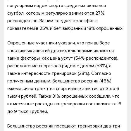
популярным видом спорта среди них оказался
футбол, которым регулярно занимаются 27%
респондентов. За ним следует кроссфит с
показателем в 25% и бег, выбранный 18% опрошенных.
Опрошенные участники указали, что при выборе
спортивных занятий для них ключевыми являются
такие факторы, как цена услуг (54% респондентов),
расположение спортзала рядом с домом (53%), а
также интересность тренировок (28%). Согласно
полученным данным, большинство россиян (45%)
ежемесячно тратят на спортивные занятия от 3 до 6
тысяч рублей. Также 31% опрошенных сообщили, что
их месячные расходы на тренировки составляют от 6
до 9 тысяч рублей.
Большинство россиян посещают тренировки два-три