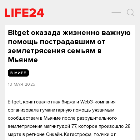
ОБЩЕСТВО
ЭКОНОМИКА
ЗДОРОВЬЕ
IT
СПОРТ
Bitget оказада жизненно важную
помощь пострадавшим от
землетрясения семьям в
Мьянме
В МИРЕ
13 МАЯ 2025
Bitget, криптовалютная биржа и Web3-компания,
организовала гуманитарную помощь уязвимым
сообществам в Мьянме после разрушительного
землетрясения магнитудой 7,7, которое произошло 28
марта в регионе Сикайн. Катастрофа, толчки от