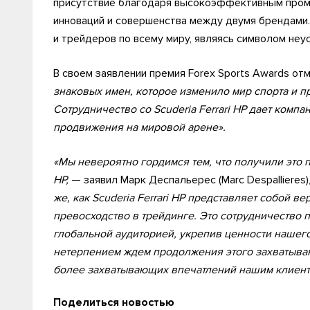
присутствие благодаря высокоэффективным пром
инноваций и совершенства между двумя брендами.
и трейдеров по всему миру, являясь символом неу
В своем заявлении премия Forex Sports Awards от
знаковых имен, которое изменило мир спорта и п
Сотрудничество со Scuderia Ferrari HP дает ком
продвижения на мировой арене».
«Мы невероятно гордимся тем, что получили это п
HP,
— заявил Марк Деспальерес (Marc Despallieres
же, как Scuderia Ferrari HP представляет собой в
превосходство в трейдинге. Это сотрудничество 
глобальной аудиторией, укрепив ценности нашего
нетерпением ждем продолжения этого захватываю
более захватывающих впечатлений нашим клиент
Поделиться новостью