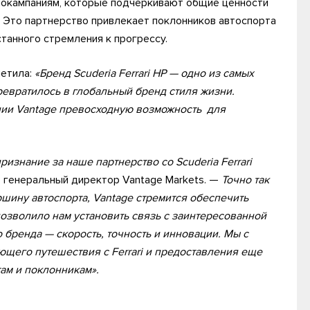
окампаниям, которые подчеркивают общие ценности
 Это партнерство привлекает поклонников автоспорта
станного стремления к прогрессу.
метила:
«Бренд Scuderia Ferrari HP — одно из самых
ревратилось в глобальный бренд стиля жизни.
пании Vantage превосходную возможность для
ризнание за наше партнерство со Scuderia Ferrari
), генеральный директор Vantage Markets. —
Точно так
ершину автоспорта, Vantage стремится обеспечить
позволило нам установить связь с заинтересованной
 бренда — скорость, точность и инновации. Мы с
щего путешествия с Ferrari и предоставления еще
ам и поклонникам».