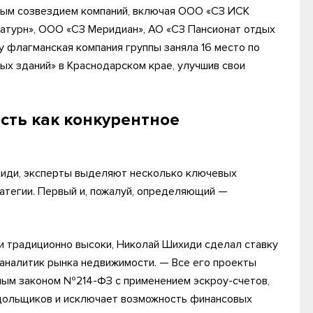
лым созвездием компаний, включая ООО «СЗ ИСК
атурн», ООО «СЗ Меридиан», АО «СЗ Пансионат отдых
оду флагманская компания группы заняла 16 место по
ых зданий» в Краснодарском крае, улучшив свои
сть как конкурентное
хиди, эксперты выделяют несколько ключевых
ратегии. Первый и, пожалуй, определяющий —
ки традиционно высоки, Николай Шихиди сделал ставку
аналитик рынка недвижимости. — Все его проекты
ным законом №214-ФЗ с применением эскроу-счетов,
дольщиков и исключает возможность финансовых