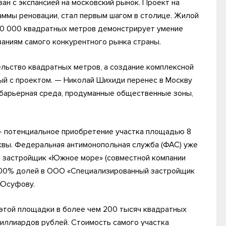
ан с экспансией на московский рынок. Проект на
аммы реновации, стал первым шагом в столице. Жилой
10 000 квадратных метров демонстрирует умение
аниям самого конкурентного рынка страны.
ельство квадратных метров, а создание комплексной
ый с проектом. — Николай Шихиди перенес в Москву
барьерная среда, продуманные общественные зоны,
 потенциальное приобретение участка площадью 8
квы. Федеральная антимонопольная служба (ФАС) уже
 застройщик «Южное море» (совместной компании
100% долей в ООО «Специализированный застройщик
 Юсуфову.
этой площадки в более чем 200 тысяч квадратных
иллиардов рублей. Стоимость самого участка