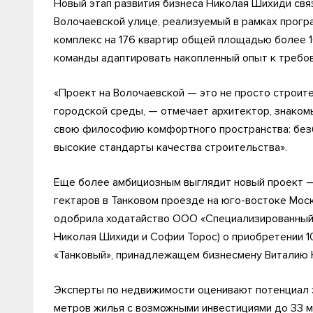
Новый этап развития бизнеса Николая Шихиди связ
Волочаевской улице, реализуемый в рамках прогр
комплекс на 176 квартир общей площадью более 
команды адаптировать накопленный опыт к требов
«Проект на Волочаевской — это не просто строит
городской среды, — отмечает архитектор, знаком
свою философию комфортного пространства: без
высокие стандарты качества строительства».
Еще более амбициозным выглядит новый проект —
гектаров в Танковом проезде на юго-востоке Мос
одобрила ходатайство ООО «Специализированный
Николая Шихиди и Софии Торос) о приобретении 
«Танковый», принадлежащем бизнесмену Виталию
Эксперты по недвижимости оценивают потенциал 
метров жилья с возможными инвестициями до 33 м