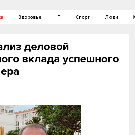
ка
Здоровье
IT
Спорт
Люди
ализ деловой
ного вклада успешного
пера