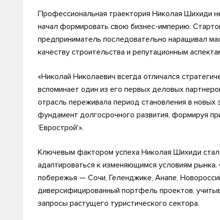
Профессиональная траектория Николая Шихиди не
начал формировать свою бизнес-империю. Стартов
предприниматель последовательно наращивал мас
качеству строительства и репутационным аспектам
«Николай Николаевич всегда отличался стратегич
вспоминает один из его первых деловых партнеров
отрасль переживала период становления в новых 
фундамент долгосрочного развития, формируя при
‘Еврострой'».
Ключевым фактором успеха Николая Шихиди стало
адаптироваться к изменяющимся условиям рынка.
побережья — Сочи, Геленджике, Анапе, Новоросс
диверсифицированный портфель проектов, учитыв
запросы растущего туристического сектора.