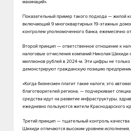
махинаций».
Показательный пример такого подхода — жилой ко
включающий 9 многоквартирных 19-этажных домо
контролем уполномоченного банка, ежемесячно от
Второй принцип — ответственное отношение к на
налоговые отчисления компаний Николая Шихиди с
миллионов рублей в 2024-м. Эти цифры не только
демонстрируют гражданскую позицию предприним
«Когда бизнесмен платит такие налоги, это автома
благотворителей региона, — подчеркивает специа
средства идут на развитие инфраструктуры, здрав
ежедневно пользуются жители Краснодарского кр
Третий принцип — тщательный контроль качества 
Шихиди отличаются высоким уровнем исполнения,