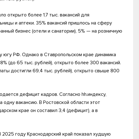
ло открыто более 1,7 тыс. вакансий для
ьницы и аптеки. 35% вакансий пришлось на сферу
нный бизнес (отели и санатории), 5% — на розничную
у югу РФ. Однако в Ставропольском крае динамика
8% (до 65 тыс. рублей), открыто более 300 вакансий.
латы достигли 69,4 тыс. рублей), открыто свыше 800
юдается дефицит кадров. Согласно hh.индексу,
 одну вакансию. В Ростовской области этот
арском крае он составил 3,4 (дефицит), а в
В 2025 году Краснодарский край показал худшую