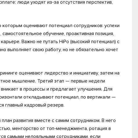
рплате: люди уходят из-за отсутствия перспектив,
о которым оценивают потенциал сотрудников: успехи
 самостоятельное обучение, проактивная позиция,
карьере. Важно не путать HiPo (высокий потенциал) с
чно выполняет свою работу, но не обязательно хочет
крининге оценивают лидерство и инициативу, затем на
ртное мышление. Третий этап — первые недели
 вникает в процессы и предлагает улучшения. Для
оризонтали откладывают потенциал, по вертикали —
ся главный кадровый резерв.
план развития вместе с самим сотрудником. В него
стью, менторство от топ-менеджмента, ротация в
ятся самыми нелояльными сотрудниками, если