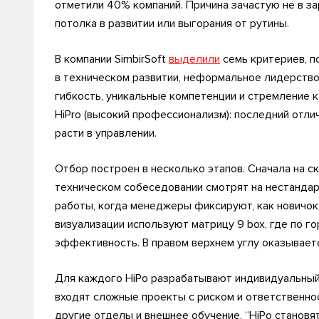
отметили 40% компаний. Причина зачастую не в за
потолка в развитии или выгорания от рутины.
В компании SimbirSoft
выделили
семь критериев, п
в техническом развитии, неформальное лидерство,
гибкость, уникальные компетенции и стремление к 
HiPro (высокий профессионализм): последний отли
расти в управлении.
Отбор построен в несколько этапов. Сначала на с
техническом собеседовании смотрят на нестанда
работы, когда менеджеры фиксируют, как новичок
визуализации используют матрицу 9 box, где по г
эффективность. В правом верхнем углу оказывает
Для каждого HiPo разрабатывают индивидуальный 
входят сложные проекты с риском и ответственно
другие отделы и внешнее обучение. “HiPo станов