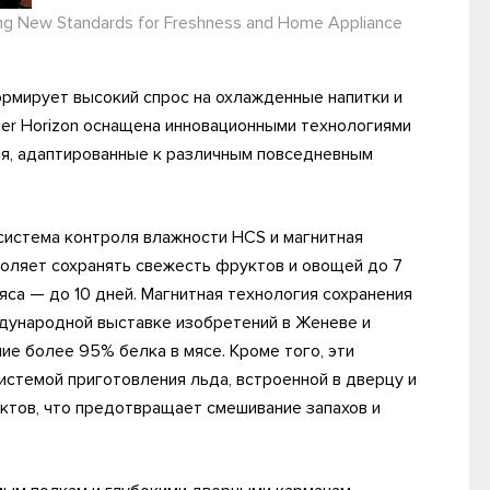
ting New Standards for Freshness and Home Appliance
рмирует высокий спрос на охлажденные напитки и
er Horizon оснащена инновационными технологиями
ия, адаптированные к различным повседневным
 система контроля влажности HCS и магнитная
зволяет сохранять свежесть фруктов и овощей до 7
яса — до 10 дней. Магнитная технология сохранения
дународной выставке изобретений в Женеве и
е более 95% белка в мясе. Кроме того, эти
истемой приготовления льда, встроенной в дверцу и
ктов, что предотвращает смешивание запахов и