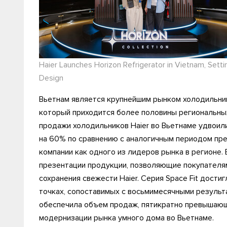
Haier Launches Horizon Refrigerator in Vietnam, Set
Design
Вьетнам является крупнейшим рынком холодильник
который приходится более половины региональных
продажи холодильников Haier во Вьетнаме удвоил
на 60% по сравнению с аналогичным периодом пр
компании как одного из лидеров рынка в регионе.
презентации продукции, позволяющие покупателя
сохранения свежести Haier. Серия Space Fit дост
точках, сопоставимых с восьмимесячными результа
обеспечила объем продаж, пятикратно превышающи
модернизации рынка умного дома во Вьетнаме.