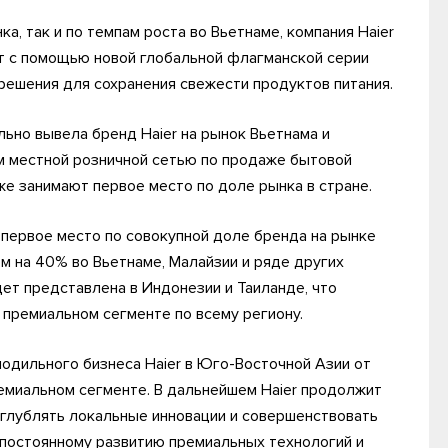
, так и по темпам роста во Вьетнаме, компания Haier
т с помощью новой глобальной флагманской серии
 решения для сохранения свежести продуктов питания.
льно вывела бренд Haier на рынок Вьетнама и
м местной розничной сетью по продаже бытовой
е занимают первое место по доле рынка в стране.
 первое место по совокупной доле бренда на рынке
м на 40% во Вьетнаме, Малайзии и ряде других
дет представлена в Индонезии и Таиланде, что
в премиальном сегменте по всему региону.
лодильного бизнеса Haier в Юго-Восточной Азии от
емиальном сегменте. В дальнейшем Haier продолжит
углублять локальные инновации и совершенствовать
я постоянному развитию премиальных технологий и