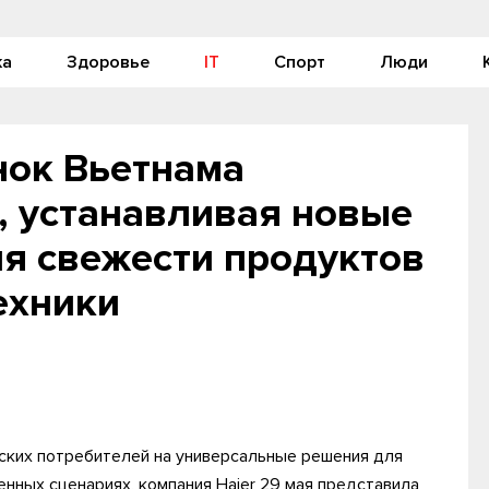
ка
Здоровье
IT
Спорт
Люди
нок Вьетнама
, устанавливая новые
я свежести продуктов
ехники
ских потребителей на универсальные решения для
нных сценариях, компания Haier 29 мая представила