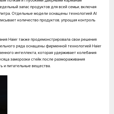
мым полкам и глубокими дверными карманам
едельный запас продуктов для всей семьи, включая
 литра. Отдельные модели оснащены технологией AI
записывает количество продуктов, упрощая контроль
ания Haier также продемонстрировала свои решения
одельного ряда оснащены фирменной технологией Haier
твенного интеллекта, которая удерживает колебания
есяца заморозки стейк после размораживания
ть и питательные вещества.