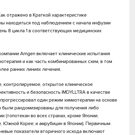
Как отражено в Краткой характеристике
ны находиться под наблюдением с начала инфузии
 день 8 цикла 1 в соответствующих медицинских
компании Amgen включает клинические испытания
нотерапия и как часть комбинированных схем, в том
более ранних линиях лечения.
е, контролируемое, открытое клиническое
ективность и безопасность IMDYLLTRA в качестве
х прогрессировал один режим химиотерапии на основе
ов были рандомизированы для получения либо
и (топотекан во всех странах, кроме Японии;
, Южной Корее; и амрубицин в Японии). Первичным
ючевые показатели вторичного исхода включают