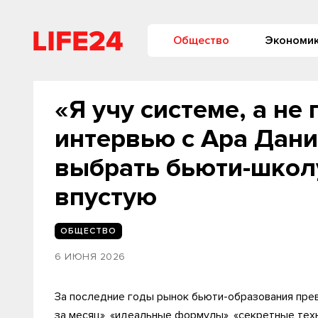
Общество
Экономи
«Я учу системе, а н
интервью с Ара Дани
выбрать бьюти-школу
впустую
ОБЩЕСТВО
6 ИЮНЯ 2026
За последние годы рынок бьюти-образования пре
за месяц», «идеальные формулы», «секретные техн