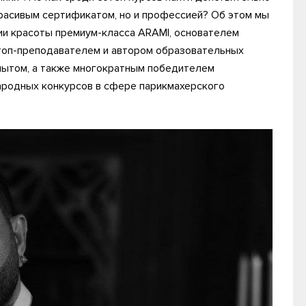
красивым сертификатом, но и профессией? Об этом мы
ии красоты премиум-класса ARAMI, основателем
оп-преподавателем и автором образовательных
пытом, а также многократным победителем
родных конкурсов в сфере парикмахерского