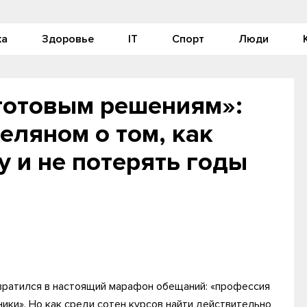
ка
Здоровье
IT
Спорт
Люди
е готовым решениям»:
еляном о том, как
 и не потерять годы
вратился в настоящий марафон обещаний: «профессия
ики». Но как среди сотен курсов найти действительно