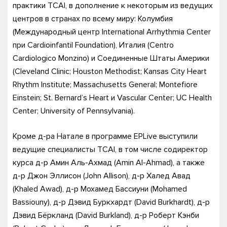
практики TCAI, в дополнение к некоторым из ведущих
центров в странах по всему миру: Колумбия
(Международный центр International Arrhythmia Center
при Cardioinfantil Foundation), Италия (Centro
Cardiologico Monzino) и Соединенные Штаты Америки
(Cleveland Clinic; Houston Methodist; Kansas City Heart
Rhythm Institute; Massachusetts General; Montefiore
Einstein; St. Bernard’s Heart и Vascular Center; UC Health
Center; University of Pennsylvania).
Кроме д-ра Натале в программе EPLive выступили
ведущие специалисты TCAI, в том числе содиректор
курса д-р Амин Аль-Ахмад (Amin Al-Ahmad), а также
д-р Джон Эллисон (John Allison), д-р Халед Авад
(Khaled Awad), д-р Мохамед Бассиуни (Mohamed
Bassiouny), д-р Дэвид Буркхардт (David Burkhardt), д-р
Дэвид Бёркланд (David Burkland), д-р Роберт Кэнби