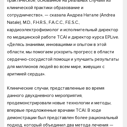
практическое, основанное на реальных случаях из
клинической практики образование и
сотрудничество», — сказала Андреа Натале (Andrea
Natale), M.D., F.H.R.S., F.A.C.C., F.E.S.C.,
кардиоэлектрофизиолог и исполнительный директор
по медицинской работе TCAI и директор курса EPLive.
«Делясь знаниями, инновациями и опытом в этой
области, мы помогаем ускорить прогресс в области
сердечно-сосудистой помощи и улучшить результаты
для миллионов людей во всем мире, живущих с
аритмией сердца».
Клинические случаи, представленные во время
данного двухдневного мероприятия,
продемонстрировали новые технологии и методы,
впервые предложенные врачами TCAI. В ходе
демонстрации был представлен более рациональный
подход, который объединил два метода лечения —