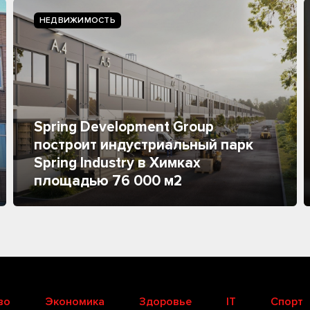
НЕДВИЖИМОСТЬ
Spring Development Group
построит индустриальный парк
Spring Industry в Химках
площадью 76 000 м2
во
Экономика
Здоровье
IT
Спорт