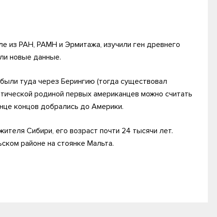
сле из РАН, РАМН и Эрмитажа, изучили ген древнего
ли новые данные.
ибыли туда через Берингию (тогда существовал
етической родиной первых американцев можно считать
онце концов добрались до Америки.
ителя Сибири, его возраст почти 24 тысячи лет.
ьском районе на стоянке Мальта.