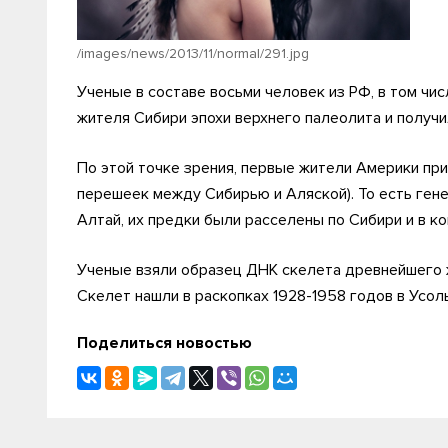
/images/news/2013/11/normal/291.jpg
Ученые в составе восьми человек из РФ, в том чи
жителя Сибири эпохи верхнего палеолита и получи
По этой точке зрения, первые жители Америки пр
перешеек между Сибирью и Аляской). То есть ген
Алтай, их предки были расселены по Сибири и в к
Ученые взяли образец ДНК скелета древнейшего ж
Скелет нашли в раскопках 1928-1958 годов в Усол
Поделиться новостью