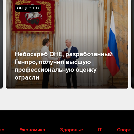
ОБЩЕСТВО
Небоскреб ОНЕ, разработанный
Генпро, получил высшую
профессиональную оценку
отрасли
во
Экономика
Здоровье
IT
Спорт