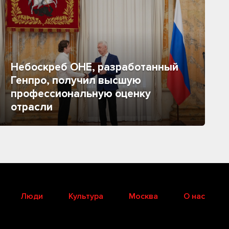
Небоскреб ОНЕ, разработанный
Генпро, получил высшую
профессиональную оценку
отрасли
Люди
Культура
Москва
О нас