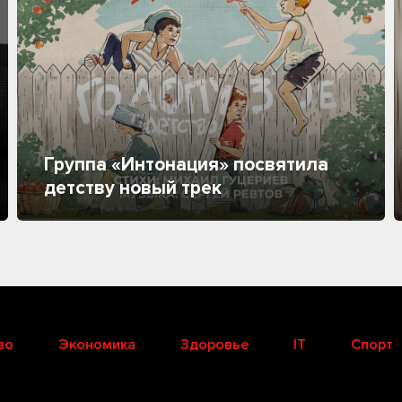
Группа «Интонация» посвятила
детству новый трек
во
Экономика
Здоровье
IT
Спорт