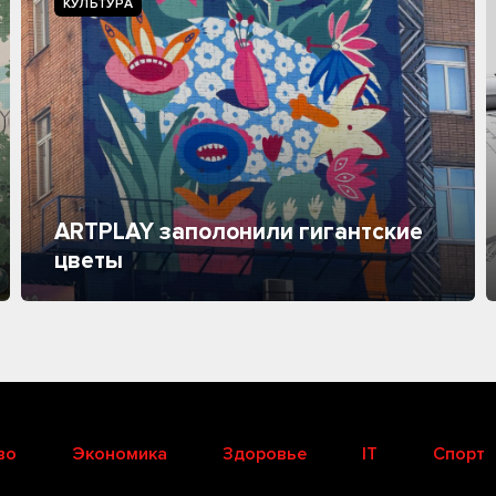
КУЛЬТУРА
ARTPLAY заполонили гигантские
цветы
во
Экономика
Здоровье
IT
Спорт