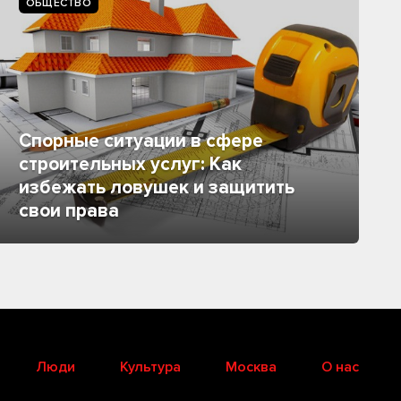
ОБЩЕСТВО
Спорные ситуации в сфере
строительных услуг: Как
избежать ловушек и защитить
свои права
Люди
Культура
Москва
О нас