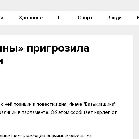
ка
Здоровье
IT
Спорт
Люди
ины» пригрозила
и
с ней позиции и повестки дня. Иначе "Батькивщина"
алиции в парламенте. Об этом сообщает нардеп от
едние шесть месяцев значимые законы от