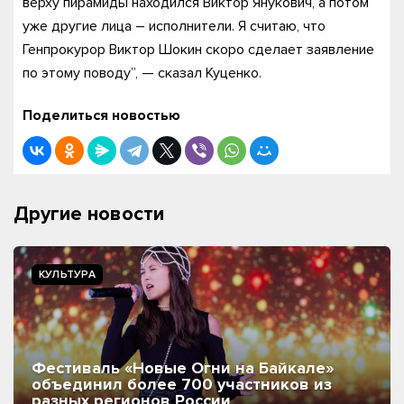
верху пирамиды находился Виктор Янукович, а потом
уже другие лица – исполнители. Я считаю, что
Генпрокурор Виктор Шокин скоро сделает заявление
по этому поводу”, — сказал Куценко.
Поделиться новостью
Другие новости
КУЛЬТУРА
Фестиваль «Новые Огни на Байкале»
объединил более 700 участников из
разных регионов России